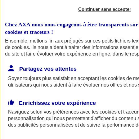
Continuer sans accepter
Chez AXA nous nous engageons à être transparents sur 
cookies et traceurs
!
Ensemble, mettons fin aux préjugés sur ces petits fichiers te
de
cookies
. Ils nous aident à traiter des informations essentie
du site et faire évoluer votre expérience en ligne, dans le resp
A vos côtés
Retour à la section précédente
Partagez vos attentes
Fermer le menu principal
Soyez toujours plus satisfait en acceptant les
cookies
de mes
utilisateurs qui nous aident à faire évoluer nos offres et nos 
Enrichissez votre expérience
Naviguez selon vos préférences avec les
cookies et traceur
personnalisation qui nous permettent d'afficher du contenu a
des publicités personnalisées et de suivre la performance
Préserver la nature et le climat
Faire avancer la solidarité et l'inclusion