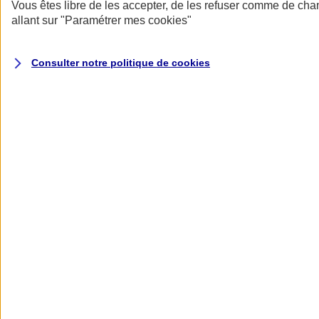
Donner toute leur place aux territoires
Vous êtes libre de les accepter, de les refuser comme de cha
Porter l'élan du rugby féminin
allant sur
"Paramétrer mes
cookies
"
Consulter notre politique de
cookies
Nos actualités
Retour à la section précédente
Fermer le menu principal