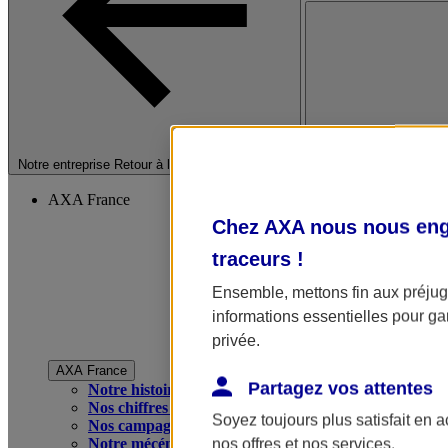
Fermer le menu princip
Notre entreprise
Retour à la section précédente
AXA France
Chez AXA nous nous enga
traceurs
!
Ensemble, mettons fin aux préjugé
informations essentielles pour gar
privée.
AXA France
Partagez vos attentes
Notre histoire
Nos chiffres clés
Soyez toujours plus satisfait en 
Nos campagnes publicitaires
Notre mécénat
nos offres et nos services.