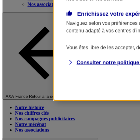
Nos associations
Enrichissez votre expé
Naviguez selon vos préférences 
contenu adapté à vos centres d'i
Vous êtes libre de les accepter, 
Consulter notre politiqu
Fermer le menu principal
AXA France
Retour à la section précédente
Notre histoire
Nos chiffres clés
Nos campagnes publicitaires
Notre mécénat
Nos associations