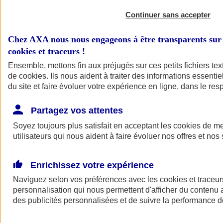
Continuer sans accepter
Chez AXA nous nous engageons à être transparents sur 
cookies et traceurs
!
Ensemble, mettons fin aux préjugés sur ces petits fichiers te
de
cookies
. Ils nous aident à traiter des informations essentie
du site et faire évoluer votre expérience en ligne, dans le resp
A vos côtés
Retour à la section précédente
Partagez vos attentes
Fermer le menu principal
Soyez toujours plus satisfait en acceptant les
cookies
de mes
utilisateurs qui nous aident à faire évoluer nos offres et nos 
Enrichissez votre expérience
Naviguez selon vos préférences avec les
cookies et traceur
personnalisation qui nous permettent d'afficher du contenu a
des publicités personnalisées et de suivre la performance
Préserver la nature et le climat
Faire avancer la solidarité et l'inclusion