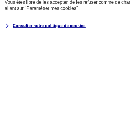
Donner toute leur place aux territoires
Vous êtes libre de les accepter, de les refuser comme de cha
Porter l'élan du rugby féminin
allant sur
"Paramétrer mes
cookies
"
Consulter notre politique de
cookies
Nos actualités
Retour à la section précédente
Fermer le menu principal