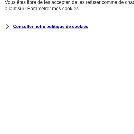
Donner toute leur place aux territoires
Vous êtes libre de les accepter, de les refuser comme de cha
Porter l'élan du rugby féminin
allant sur
"Paramétrer mes
cookies
"
Consulter notre politique de
cookies
Nos actualités
Retour à la section précédente
Fermer le menu principal