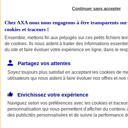
Continuer sans accepter
Chez AXA nous nous engageons à être transparents sur 
cookies et traceurs
!
Ensemble, mettons fin aux préjugés sur ces petits fichiers te
de
cookies
. Ils nous aident à traiter des informations essentie
du site et faire évoluer votre expérience en ligne, dans le resp
A vos côtés
Retour à la section précédente
Partagez vos attentes
Fermer le menu principal
Soyez toujours plus satisfait en acceptant les
cookies
de mes
utilisateurs qui nous aident à faire évoluer nos offres et nos 
Enrichissez votre expérience
Naviguez selon vos préférences avec les
cookies et traceur
personnalisation qui nous permettent d'afficher du contenu a
des publicités personnalisées et de suivre la performance
Préserver la nature et le climat
Faire avancer la solidarité et l'inclusion