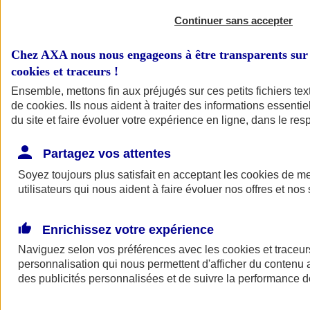
Continuer sans accepter
Chez AXA nous nous engageons à être transparents sur 
cookies et traceurs
!
Ensemble, mettons fin aux préjugés sur ces petits fichiers te
de
cookies
. Ils nous aident à traiter des informations essentie
du site et faire évoluer votre expérience en ligne, dans le resp
A vos côtés
Retour à la section précédente
Partagez vos attentes
Fermer le menu principal
Soyez toujours plus satisfait en acceptant les
cookies
de mes
utilisateurs qui nous aident à faire évoluer nos offres et nos 
Enrichissez votre expérience
Naviguez selon vos préférences avec les
cookies et traceur
personnalisation qui nous permettent d'afficher du contenu a
des publicités personnalisées et de suivre la performance
Préserver la nature et le climat
Faire avancer la solidarité et l'inclusion