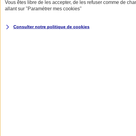
Donner toute leur place aux territoires
Vous êtes libre de les accepter, de les refuser comme de cha
Porter l'élan du rugby féminin
allant sur
"Paramétrer mes
cookies
"
Consulter notre politique de
cookies
Nos actualités
Retour à la section précédente
Fermer le menu principal