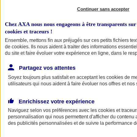
Continuer sans accepter
Chez AXA nous nous engageons à être transparents sur 
cookies et traceurs
!
Ensemble, mettons fin aux préjugés sur ces petits fichiers te
de
cookies
. Ils nous aident à traiter des informations essentie
du site et faire évoluer votre expérience en ligne, dans le resp
A vos côtés
Retour à la section précédente
Partagez vos attentes
Fermer le menu principal
Soyez toujours plus satisfait en acceptant les
cookies
de mes
utilisateurs qui nous aident à faire évoluer nos offres et nos 
Enrichissez votre expérience
Naviguez selon vos préférences avec les
cookies et traceur
personnalisation qui nous permettent d'afficher du contenu a
des publicités personnalisées et de suivre la performance
Préserver la nature et le climat
Faire avancer la solidarité et l'inclusion