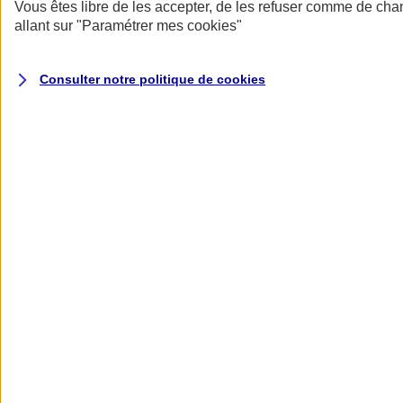
Donner toute leur place aux territoires
Vous êtes libre de les accepter, de les refuser comme de cha
Porter l'élan du rugby féminin
allant sur
"Paramétrer mes
cookies
"
Consulter notre politique de
cookies
Nos actualités
Retour à la section précédente
Fermer le menu principal