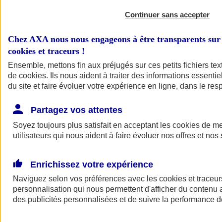
Continuer sans accepter
Chez AXA nous nous engageons à être transparents sur 
cookies et traceurs
!
Ensemble, mettons fin aux préjugés sur ces petits fichiers te
de
cookies
. Ils nous aident à traiter des informations essentie
du site et faire évoluer votre expérience en ligne, dans le resp
A vos côtés
Retour à la section précédente
Partagez vos attentes
Fermer le menu principal
Soyez toujours plus satisfait en acceptant les
cookies
de mes
utilisateurs qui nous aident à faire évoluer nos offres et nos 
Enrichissez votre expérience
Naviguez selon vos préférences avec les
cookies et traceur
personnalisation qui nous permettent d'afficher du contenu a
des publicités personnalisées et de suivre la performance
Préserver la nature et le climat
Faire avancer la solidarité et l'inclusion