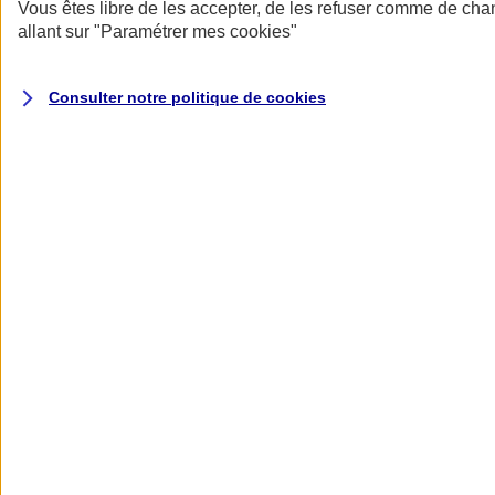
Donner toute leur place aux territoires
Vous êtes libre de les accepter, de les refuser comme de cha
Porter l'élan du rugby féminin
allant sur
"Paramétrer mes
cookies
"
Consulter notre politique de
cookies
Nos actualités
Retour à la section précédente
Fermer le menu principal