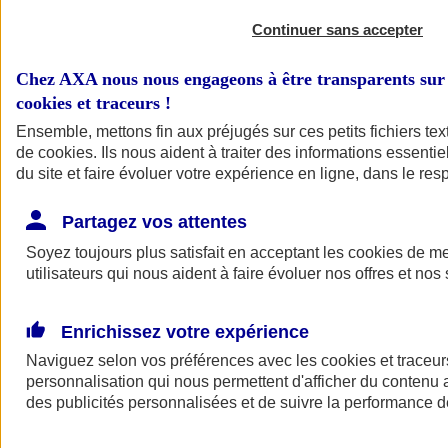
Continuer sans accepter
Chez AXA nous nous engageons à être transparents sur 
cookies et traceurs
!
Ensemble, mettons fin aux préjugés sur ces petits fichiers te
de
cookies
. Ils nous aident à traiter des informations essentie
du site et faire évoluer votre expérience en ligne, dans le resp
A vos côtés
Retour à la section précédente
Partagez vos attentes
Fermer le menu principal
Soyez toujours plus satisfait en acceptant les
cookies
de mes
utilisateurs qui nous aident à faire évoluer nos offres et nos 
Enrichissez votre expérience
Naviguez selon vos préférences avec les
cookies et traceur
personnalisation qui nous permettent d'afficher du contenu a
des publicités personnalisées et de suivre la performance
Préserver la nature et le climat
Faire avancer la solidarité et l'inclusion