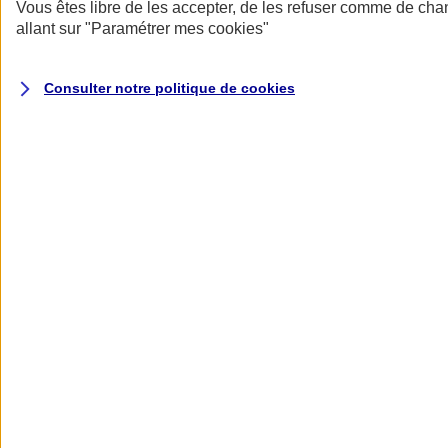
Donner toute leur place aux territoires
Vous êtes libre de les accepter, de les refuser comme de cha
Porter l'élan du rugby féminin
allant sur
"Paramétrer mes
cookies
"
Consulter notre politique de
cookies
Nos actualités
Retour à la section précédente
Fermer le menu principal