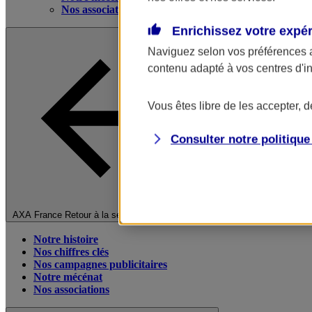
Nos associations
Enrichissez votre expé
Naviguez selon vos préférences 
contenu adapté à vos centres d'i
Vous êtes libre de les accepter, 
Consulter notre politiqu
Fermer le menu principal
AXA France
Retour à la section précédente
Notre histoire
Nos chiffres clés
Nos campagnes publicitaires
Notre mécénat
Nos associations