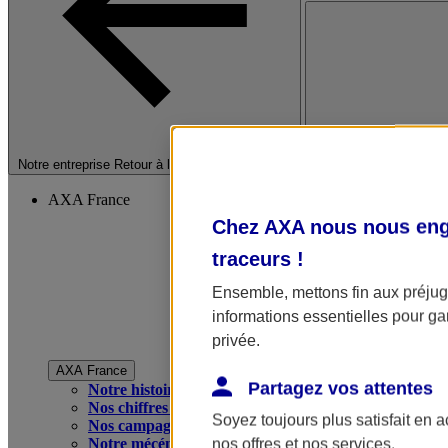
Fermer le menu princip
Notre entreprise
Retour à la section précédente
AXA France
Chez AXA nous nous enga
traceurs
!
Ensemble, mettons fin aux préjugé
informations essentielles pour gar
privée.
AXA France
Partagez vos attentes
Notre histoire
Nos chiffres clés
Soyez toujours plus satisfait en 
Nos campagnes publicitaires
Notre mécénat
nos offres et nos services.