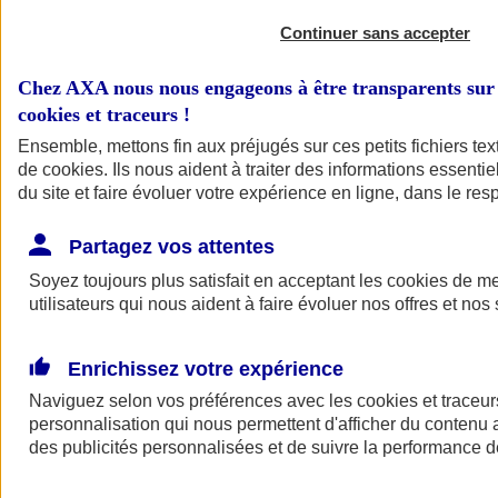
Continuer sans accepter
Chez AXA nous nous engageons à être transparents sur 
cookies et traceurs
!
Ensemble, mettons fin aux préjugés sur ces petits fichiers te
de
cookies
. Ils nous aident à traiter des informations essentie
du site et faire évoluer votre expérience en ligne, dans le resp
A vos côtés
Retour à la section précédente
Partagez vos attentes
Fermer le menu principal
Soyez toujours plus satisfait en acceptant les
cookies
de mes
utilisateurs qui nous aident à faire évoluer nos offres et nos 
Enrichissez votre expérience
Naviguez selon vos préférences avec les
cookies et traceur
personnalisation qui nous permettent d'afficher du contenu a
des publicités personnalisées et de suivre la performance
Préserver la nature et le climat
Faire avancer la solidarité et l'inclusion