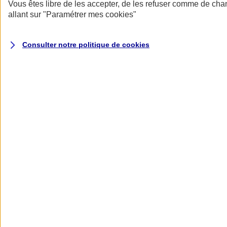
Donner toute leur place aux territoires
Vous êtes libre de les accepter, de les refuser comme de cha
Porter l'élan du rugby féminin
allant sur
"Paramétrer mes
cookies
"
Consulter notre politique de
cookies
Nos actualités
Retour à la section précédente
Fermer le menu principal