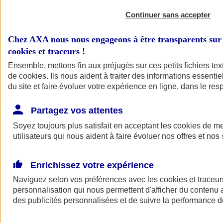
Continuer sans accepter
Chez AXA nous nous engageons à être transparents sur 
cookies et traceurs
!
Ensemble, mettons fin aux préjugés sur ces petits fichiers te
de
cookies
. Ils nous aident à traiter des informations essentie
du site et faire évoluer votre expérience en ligne, dans le resp
A vos côtés
Retour à la section précédente
Partagez vos attentes
Fermer le menu principal
Soyez toujours plus satisfait en acceptant les
cookies
de mes
utilisateurs qui nous aident à faire évoluer nos offres et nos 
Enrichissez votre expérience
Naviguez selon vos préférences avec les
cookies et traceur
personnalisation qui nous permettent d'afficher du contenu a
des publicités personnalisées et de suivre la performance
Préserver la nature et le climat
Faire avancer la solidarité et l'inclusion