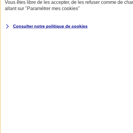
Donner toute leur place aux territoires
Vous êtes libre de les accepter, de les refuser comme de cha
Porter l'élan du rugby féminin
allant sur
"Paramétrer mes
cookies
"
Consulter notre politique de
cookies
Nos actualités
Retour à la section précédente
Fermer le menu principal