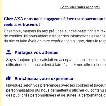
Continuer sans accepter
Chez AXA nous nous engageons à être transparents sur 
cookies et traceurs
!
Ensemble, mettons fin aux préjugés sur ces petits fichiers te
de
cookies
. Ils nous aident à traiter des informations essentie
du site et faire évoluer votre expérience en ligne, dans le resp
A vos côtés
Retour à la section précédente
Partagez vos attentes
Fermer le menu principal
Soyez toujours plus satisfait en acceptant les
cookies
de mes
utilisateurs qui nous aident à faire évoluer nos offres et nos 
Enrichissez votre expérience
Naviguez selon vos préférences avec les
cookies et traceur
personnalisation qui nous permettent d'afficher du contenu a
des publicités personnalisées et de suivre la performance
Préserver la nature et le climat
Faire avancer la solidarité et l'inclusion