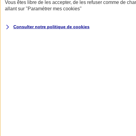
Donner toute leur place aux territoires
Vous êtes libre de les accepter, de les refuser comme de cha
Porter l'élan du rugby féminin
allant sur
"Paramétrer mes
cookies
"
Consulter notre politique de
cookies
Nos actualités
Retour à la section précédente
Fermer le menu principal