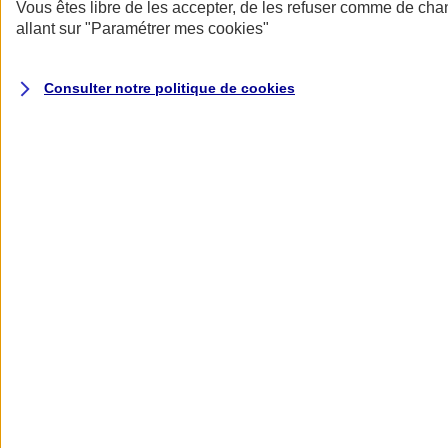
Donner toute leur place aux territoires
Vous êtes libre de les accepter, de les refuser comme de cha
Porter l'élan du rugby féminin
allant sur
"Paramétrer mes
cookies
"
Consulter notre politique de
cookies
Nos actualités
Retour à la section précédente
Fermer le menu principal