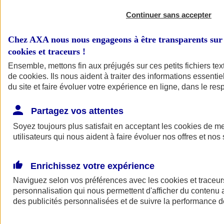
Continuer sans accepter
Chez AXA nous nous engageons à être transparents sur 
cookies et traceurs
!
Ensemble, mettons fin aux préjugés sur ces petits fichiers te
de
cookies
. Ils nous aident à traiter des informations essentie
du site et faire évoluer votre expérience en ligne, dans le resp
A vos côtés
Retour à la section précédente
Partagez vos attentes
Fermer le menu principal
Soyez toujours plus satisfait en acceptant les
cookies
de mes
utilisateurs qui nous aident à faire évoluer nos offres et nos 
Enrichissez votre expérience
Naviguez selon vos préférences avec les
cookies et traceur
personnalisation qui nous permettent d'afficher du contenu a
des publicités personnalisées et de suivre la performance
Préserver la nature et le climat
Faire avancer la solidarité et l'inclusion