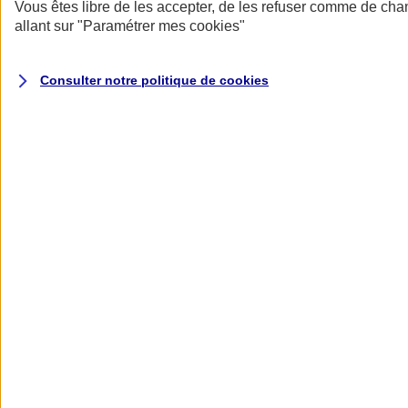
Donner toute leur place aux territoires
Vous êtes libre de les accepter, de les refuser comme de cha
Porter l'élan du rugby féminin
allant sur
"Paramétrer mes
cookies
"
Consulter notre politique de
cookies
Nos actualités
Retour à la section précédente
Fermer le menu principal