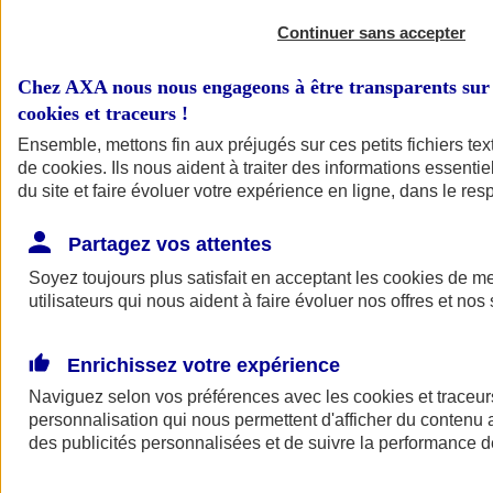
Continuer sans accepter
Chez AXA nous nous engageons à être transparents sur 
cookies et traceurs
!
Ensemble, mettons fin aux préjugés sur ces petits fichiers te
de
cookies
. Ils nous aident à traiter des informations essentie
du site et faire évoluer votre expérience en ligne, dans le resp
A vos côtés
Retour à la section précédente
Partagez vos attentes
Fermer le menu principal
Soyez toujours plus satisfait en acceptant les
cookies
de mes
utilisateurs qui nous aident à faire évoluer nos offres et nos 
Enrichissez votre expérience
Naviguez selon vos préférences avec les
cookies et traceur
personnalisation qui nous permettent d'afficher du contenu a
des publicités personnalisées et de suivre la performance
Préserver la nature et le climat
Faire avancer la solidarité et l'inclusion