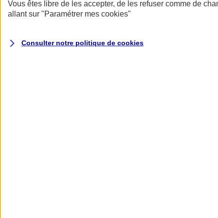
Donner toute leur place aux territoires
Vous êtes libre de les accepter, de les refuser comme de cha
Porter l'élan du rugby féminin
allant sur
"Paramétrer mes
cookies
"
Consulter notre politique de
cookies
Nos actualités
Retour à la section précédente
Fermer le menu principal