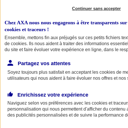
Continuer sans accepter
Chez AXA nous nous engageons à être transparents sur 
cookies et traceurs
!
Ensemble, mettons fin aux préjugés sur ces petits fichiers te
de
cookies
. Ils nous aident à traiter des informations essentie
du site et faire évoluer votre expérience en ligne, dans le resp
A vos côtés
Retour à la section précédente
Partagez vos attentes
Fermer le menu principal
Soyez toujours plus satisfait en acceptant les
cookies
de mes
utilisateurs qui nous aident à faire évoluer nos offres et nos 
Enrichissez votre expérience
Naviguez selon vos préférences avec les
cookies et traceur
personnalisation qui nous permettent d'afficher du contenu a
des publicités personnalisées et de suivre la performance
Préserver la nature et le climat
Faire avancer la solidarité et l'inclusion