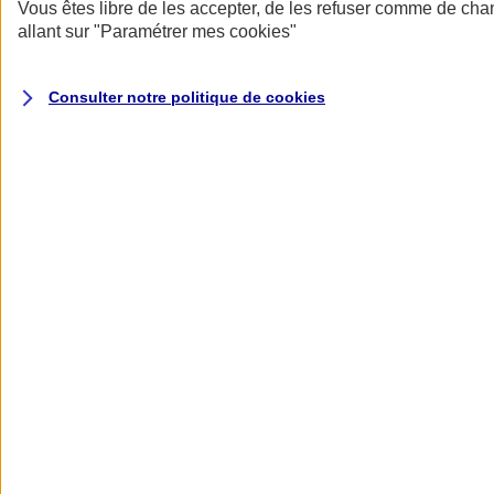
Donner toute leur place aux territoires
Vous êtes libre de les accepter, de les refuser comme de cha
Porter l'élan du rugby féminin
allant sur
"Paramétrer mes
cookies
"
Consulter notre politique de
cookies
Nos actualités
Retour à la section précédente
Fermer le menu principal