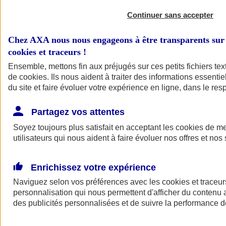
Continuer sans accepter
Chez AXA nous nous engageons à être transparents sur 
cookies et traceurs
!
Ensemble, mettons fin aux préjugés sur ces petits fichiers te
de
cookies
. Ils nous aident à traiter des informations essentie
du site et faire évoluer votre expérience en ligne, dans le resp
A vos côtés
Retour à la section précédente
Partagez vos attentes
Fermer le menu principal
Soyez toujours plus satisfait en acceptant les
cookies
de mes
utilisateurs qui nous aident à faire évoluer nos offres et nos 
Enrichissez votre expérience
Naviguez selon vos préférences avec les
cookies et traceur
personnalisation qui nous permettent d'afficher du contenu a
des publicités personnalisées et de suivre la performance
Préserver la nature et le climat
Faire avancer la solidarité et l'inclusion