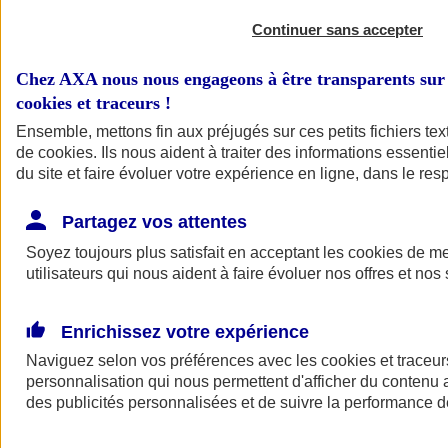
Continuer sans accepter
Chez AXA nous nous engageons à être transparents sur 
cookies et traceurs
!
Ensemble, mettons fin aux préjugés sur ces petits fichiers te
de
cookies
. Ils nous aident à traiter des informations essentie
du site et faire évoluer votre expérience en ligne, dans le resp
A vos côtés
Retour à la section précédente
Partagez vos attentes
Fermer le menu principal
Soyez toujours plus satisfait en acceptant les
cookies
de mes
utilisateurs qui nous aident à faire évoluer nos offres et nos 
Enrichissez votre expérience
Naviguez selon vos préférences avec les
cookies et traceur
personnalisation qui nous permettent d'afficher du contenu a
des publicités personnalisées et de suivre la performance
Préserver la nature et le climat
Faire avancer la solidarité et l'inclusion