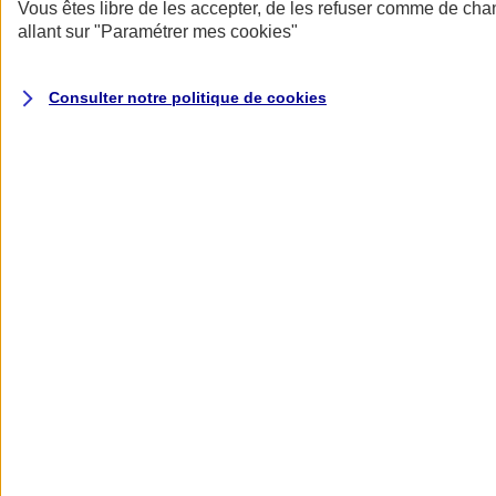
Donner toute leur place aux territoires
Vous êtes libre de les accepter, de les refuser comme de cha
Porter l'élan du rugby féminin
allant sur
"Paramétrer mes
cookies
"
Consulter notre politique de
cookies
Nos actualités
Retour à la section précédente
Fermer le menu principal