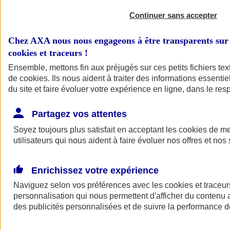
Continuer sans accepter
Chez AXA nous nous engageons à être transparents sur 
cookies et traceurs
!
Ensemble, mettons fin aux préjugés sur ces petits fichiers te
de
cookies
. Ils nous aident à traiter des informations essentie
du site et faire évoluer votre expérience en ligne, dans le resp
A vos côtés
Retour à la section précédente
Partagez vos attentes
Fermer le menu principal
Soyez toujours plus satisfait en acceptant les
cookies
de mes
utilisateurs qui nous aident à faire évoluer nos offres et nos 
Enrichissez votre expérience
Naviguez selon vos préférences avec les
cookies et traceur
personnalisation qui nous permettent d'afficher du contenu a
des publicités personnalisées et de suivre la performance
Préserver la nature et le climat
Faire avancer la solidarité et l'inclusion