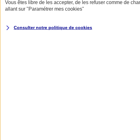
Donner toute leur place aux territoires
Vous êtes libre de les accepter, de les refuser comme de cha
Porter l'élan du rugby féminin
allant sur
"Paramétrer mes
cookies
"
Consulter notre politique de
cookies
Nos actualités
Retour à la section précédente
Fermer le menu principal