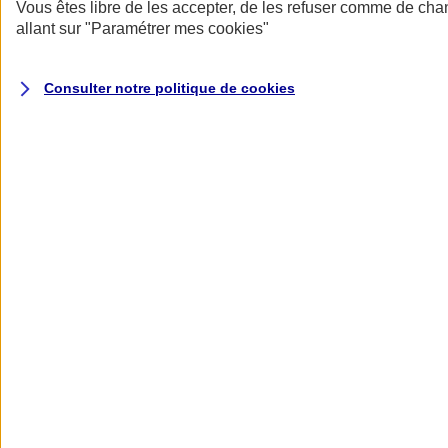
Donner toute leur place aux territoires
Vous êtes libre de les accepter, de les refuser comme de cha
Porter l'élan du rugby féminin
allant sur
"Paramétrer mes
cookies
"
Consulter notre politique de
cookies
Nos actualités
Retour à la section précédente
Fermer le menu principal