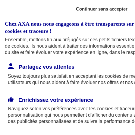
Continuer sans accepter
Chez AXA nous nous engageons à être transparents sur 
cookies et traceurs
!
Ensemble, mettons fin aux préjugés sur ces petits fichiers te
de
cookies
. Ils nous aident à traiter des informations essentie
du site et faire évoluer votre expérience en ligne, dans le resp
A vos côtés
Retour à la section précédente
Partagez vos attentes
Fermer le menu principal
Soyez toujours plus satisfait en acceptant les
cookies
de mes
utilisateurs qui nous aident à faire évoluer nos offres et nos 
Enrichissez votre expérience
Naviguez selon vos préférences avec les
cookies et traceur
personnalisation qui nous permettent d'afficher du contenu a
des publicités personnalisées et de suivre la performance
Préserver la nature et le climat
Faire avancer la solidarité et l'inclusion