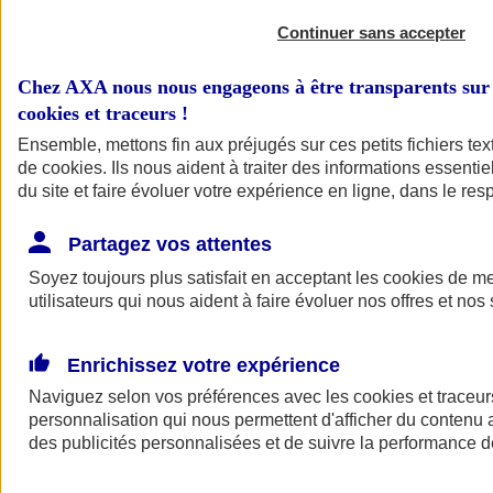
Continuer sans accepter
Chez AXA nous nous engageons à être transparents sur 
cookies et traceurs
!
Ensemble, mettons fin aux préjugés sur ces petits fichiers te
de
cookies
. Ils nous aident à traiter des informations essentie
du site et faire évoluer votre expérience en ligne, dans le resp
A vos côtés
Retour à la section précédente
Partagez vos attentes
Fermer le menu principal
Soyez toujours plus satisfait en acceptant les
cookies
de mes
utilisateurs qui nous aident à faire évoluer nos offres et nos 
Enrichissez votre expérience
Naviguez selon vos préférences avec les
cookies et traceur
personnalisation qui nous permettent d'afficher du contenu a
des publicités personnalisées et de suivre la performance
Préserver la nature et le climat
Faire avancer la solidarité et l'inclusion