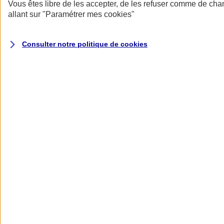
Donner toute leur place aux territoires
Vous êtes libre de les accepter, de les refuser comme de cha
Porter l'élan du rugby féminin
allant sur
"Paramétrer mes
cookies
"
Consulter notre politique de
cookies
Nos actualités
Retour à la section précédente
Fermer le menu principal