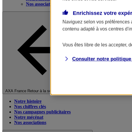
Nos associations
Enrichissez votre expé
Naviguez selon vos préférences 
contenu adapté à vos centres d'i
Vous êtes libre de les accepter, 
Consulter notre politiqu
Fermer le menu principal
AXA France
Retour à la section précédente
Notre histoire
Nos chiffres clés
Nos campagnes publicitaires
Notre mécénat
Nos associations