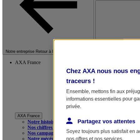
Fermer le menu princip
Notre entreprise
Retour à la section précédente
AXA France
Chez AXA nous nous enga
traceurs
!
Ensemble, mettons fin aux préjugé
informations essentielles pour gar
privée.
AXA France
Partagez vos attentes
Notre histoire
Nos chiffres clés
Soyez toujours plus satisfait en 
Nos campagnes publicitaires
Notre mécénat
nos offres et nos services.