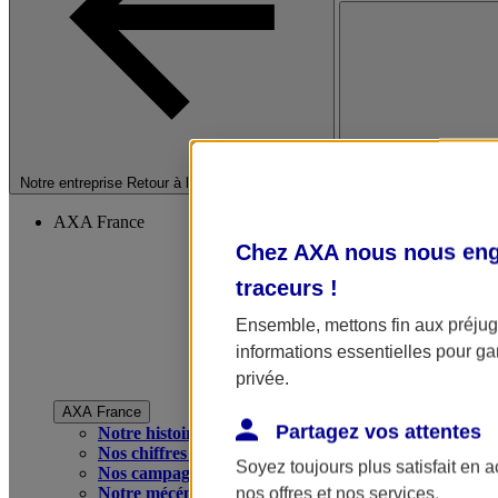
Fermer le menu princip
Notre entreprise
Retour à la section précédente
AXA France
Chez AXA nous nous enga
traceurs
!
Ensemble, mettons fin aux préjugé
informations essentielles pour gar
privée.
AXA France
Partagez vos attentes
Notre histoire
Nos chiffres clés
Soyez toujours plus satisfait en 
Nos campagnes publicitaires
Notre mécénat
nos offres et nos services.