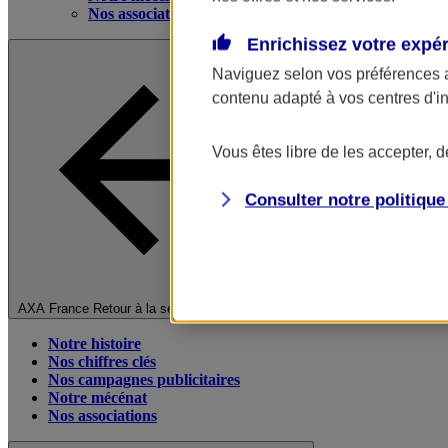
Nos associations
Enrichissez votre expé
Naviguez selon vos préférences 
contenu adapté à vos centres d'i
Vous êtes libre de les accepter, 
Consulter notre politiqu
Fermer le menu principal
AXA France
Retour à la section précédente
Notre histoire
Nos chiffres clés
Nos campagnes publicitaires
Notre mécénat
Nos associations