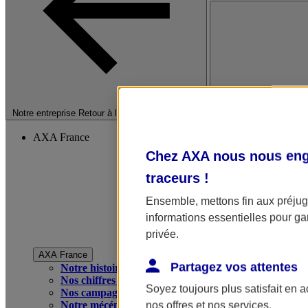
Fermer le menu princip
Notre entreprise
Retour à la section précédente
AXA France
Chez AXA nous nous enga
traceurs
!
Ensemble, mettons fin aux préjugé
informations essentielles pour gar
privée.
AXA France
Partagez vos attentes
Notre histoire
Nos chiffres clés
Soyez toujours plus satisfait en 
Nos campagnes publicitaires
Notre mécénat
nos offres et nos services.