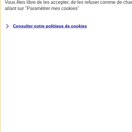
Donner toute leur place aux territoires
Vous êtes libre de les accepter, de les refuser comme de cha
Porter l'élan du rugby féminin
allant sur
"Paramétrer mes
cookies
"
Consulter notre politique de
cookies
Nos actualités
Retour à la section précédente
Fermer le menu principal