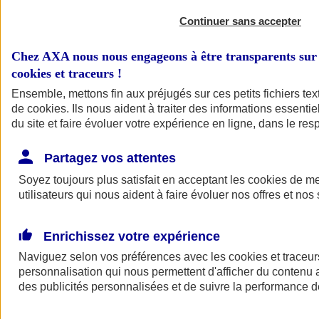
Continuer sans accepter
Chez AXA nous nous engageons à être transparents sur 
cookies et traceurs
!
Ensemble, mettons fin aux préjugés sur ces petits fichiers te
de
cookies
. Ils nous aident à traiter des informations essentie
du site et faire évoluer votre expérience en ligne, dans le resp
A vos côtés
Retour à la section précédente
Partagez vos attentes
Fermer le menu principal
Soyez toujours plus satisfait en acceptant les
cookies
de mes
utilisateurs qui nous aident à faire évoluer nos offres et nos 
Enrichissez votre expérience
Naviguez selon vos préférences avec les
cookies et traceur
personnalisation qui nous permettent d'afficher du contenu a
des publicités personnalisées et de suivre la performance
Préserver la nature et le climat
Faire avancer la solidarité et l'inclusion