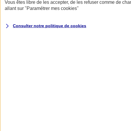
Donner toute leur place aux territoires
Vous êtes libre de les accepter, de les refuser comme de cha
Porter l'élan du rugby féminin
allant sur
"Paramétrer mes
cookies
"
Consulter notre politique de
cookies
Nos actualités
Retour à la section précédente
Fermer le menu principal