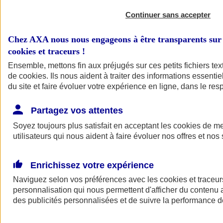
Continuer sans accepter
Chez AXA nous nous engageons à être transparents sur 
cookies et traceurs
!
Ensemble, mettons fin aux préjugés sur ces petits fichiers te
de
cookies
. Ils nous aident à traiter des informations essentie
du site et faire évoluer votre expérience en ligne, dans le resp
A vos côtés
Retour à la section précédente
Partagez vos attentes
Fermer le menu principal
Soyez toujours plus satisfait en acceptant les
cookies
de mes
utilisateurs qui nous aident à faire évoluer nos offres et nos 
Enrichissez votre expérience
Naviguez selon vos préférences avec les
cookies et traceur
personnalisation qui nous permettent d'afficher du contenu a
des publicités personnalisées et de suivre la performance
Préserver la nature et le climat
Faire avancer la solidarité et l'inclusion