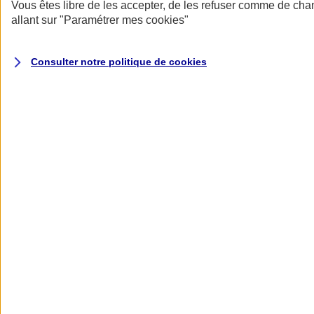
Donner toute leur place aux territoires
Vous êtes libre de les accepter, de les refuser comme de cha
Porter l'élan du rugby féminin
allant sur
"Paramétrer mes
cookies
"
Consulter notre politique de
cookies
Nos actualités
Retour à la section précédente
Fermer le menu principal