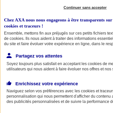
Continuer sans accepter
Chez AXA nous nous engageons à être transparents sur 
cookies et traceurs
!
Ensemble, mettons fin aux préjugés sur ces petits fichiers te
de
cookies
. Ils nous aident à traiter des informations essentie
du site et faire évoluer votre expérience en ligne, dans le resp
A vos côtés
Retour à la section précédente
Partagez vos attentes
Fermer le menu principal
Soyez toujours plus satisfait en acceptant les
cookies
de mes
utilisateurs qui nous aident à faire évoluer nos offres et nos 
Enrichissez votre expérience
Naviguez selon vos préférences avec les
cookies et traceur
personnalisation qui nous permettent d'afficher du contenu a
des publicités personnalisées et de suivre la performance
Préserver la nature et le climat
Faire avancer la solidarité et l'inclusion