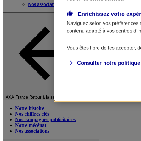
Nos associations
Enrichissez votre expé
Naviguez selon vos préférences 
contenu adapté à vos centres d'i
Vous êtes libre de les accepter, 
Consulter notre politiqu
Fermer le menu principal
AXA France
Retour à la section précédente
Notre histoire
Nos chiffres clés
Nos campagnes publicitaires
Notre mécénat
Nos associations