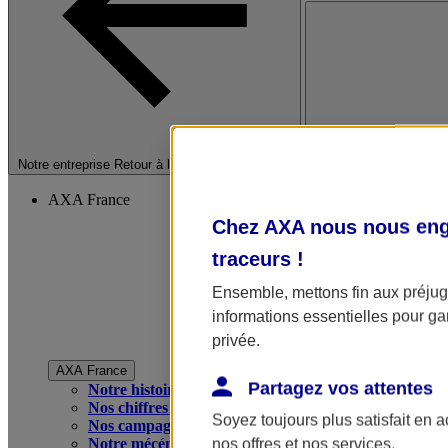
Fermer le menu princip
Notre entreprise
Retour à la section précédente
AXA France
Chez AXA nous nous enga
traceurs
!
Ensemble, mettons fin aux préjugé
informations essentielles pour gar
privée.
AXA France
Partagez vos attentes
Notre histoire
Nos chiffres clés
Soyez toujours plus satisfait en 
Nos campagnes publicitaires
Notre mécénat
nos offres et nos services.