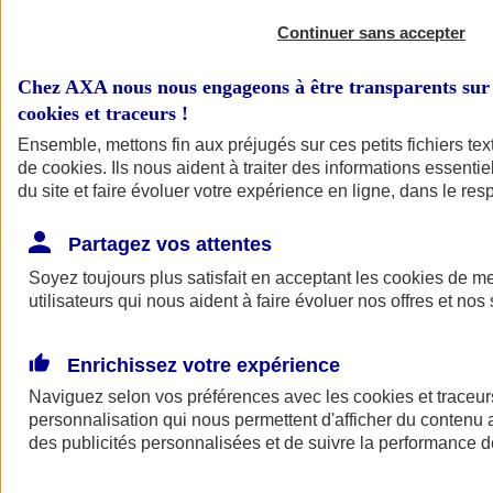
Continuer sans accepter
Chez AXA nous nous engageons à être transparents sur 
cookies et traceurs
!
Ensemble, mettons fin aux préjugés sur ces petits fichiers te
de
cookies
. Ils nous aident à traiter des informations essentie
du site et faire évoluer votre expérience en ligne, dans le resp
A vos côtés
Retour à la section précédente
Partagez vos attentes
Fermer le menu principal
Soyez toujours plus satisfait en acceptant les
cookies
de mes
utilisateurs qui nous aident à faire évoluer nos offres et nos 
Enrichissez votre expérience
Naviguez selon vos préférences avec les
cookies et traceur
personnalisation qui nous permettent d'afficher du contenu a
des publicités personnalisées et de suivre la performance
Préserver la nature et le climat
Faire avancer la solidarité et l'inclusion