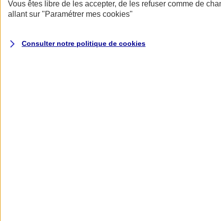
Donner toute leur place aux territoires
Vous êtes libre de les accepter, de les refuser comme de cha
Porter l'élan du rugby féminin
allant sur
"Paramétrer mes
cookies
"
Consulter notre politique de
cookies
Nos actualités
Retour à la section précédente
Fermer le menu principal