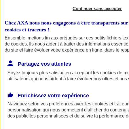
Continuer sans accepter
Chez AXA nous nous engageons à être transparents sur 
cookies et traceurs
!
Ensemble, mettons fin aux préjugés sur ces petits fichiers te
de
cookies
. Ils nous aident à traiter des informations essentie
du site et faire évoluer votre expérience en ligne, dans le resp
A vos côtés
Retour à la section précédente
Partagez vos attentes
Fermer le menu principal
Soyez toujours plus satisfait en acceptant les
cookies
de mes
utilisateurs qui nous aident à faire évoluer nos offres et nos 
Enrichissez votre expérience
Naviguez selon vos préférences avec les
cookies et traceur
personnalisation qui nous permettent d'afficher du contenu a
des publicités personnalisées et de suivre la performance
Préserver la nature et le climat
Faire avancer la solidarité et l'inclusion