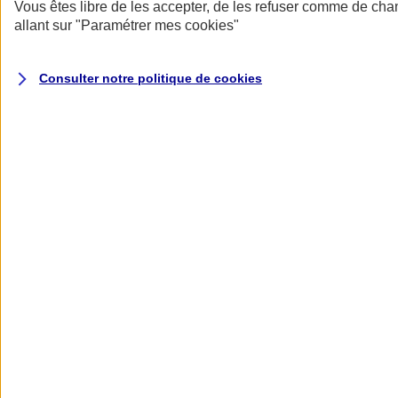
Donner toute leur place aux territoires
Vous êtes libre de les accepter, de les refuser comme de cha
Porter l'élan du rugby féminin
allant sur
"Paramétrer mes
cookies
"
Consulter notre politique de
cookies
Nos actualités
Retour à la section précédente
Fermer le menu principal