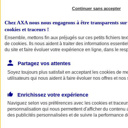
Continuer sans accepter
Chez AXA nous nous engageons à être transparents sur 
cookies et traceurs
!
Ensemble, mettons fin aux préjugés sur ces petits fichiers te
de
cookies
. Ils nous aident à traiter des informations essentie
du site et faire évoluer votre expérience en ligne, dans le resp
A vos côtés
Retour à la section précédente
Partagez vos attentes
Fermer le menu principal
Soyez toujours plus satisfait en acceptant les
cookies
de mes
utilisateurs qui nous aident à faire évoluer nos offres et nos 
Enrichissez votre expérience
Naviguez selon vos préférences avec les
cookies et traceur
personnalisation qui nous permettent d'afficher du contenu a
des publicités personnalisées et de suivre la performance
Préserver la nature et le climat
Faire avancer la solidarité et l'inclusion