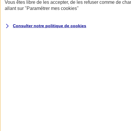
Donner toute leur place aux territoires
Vous êtes libre de les accepter, de les refuser comme de cha
Porter l'élan du rugby féminin
allant sur
"Paramétrer mes
cookies
"
Consulter notre politique de
cookies
Nos actualités
Retour à la section précédente
Fermer le menu principal