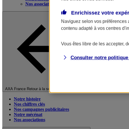
Nos associations
Enrichissez votre expé
Naviguez selon vos préférences 
contenu adapté à vos centres d'i
Vous êtes libre de les accepter, 
Consulter notre politiqu
Fermer le menu principal
AXA France
Retour à la section précédente
Notre histoire
Nos chiffres clés
Nos campagnes publicitaires
Notre mécénat
Nos associations