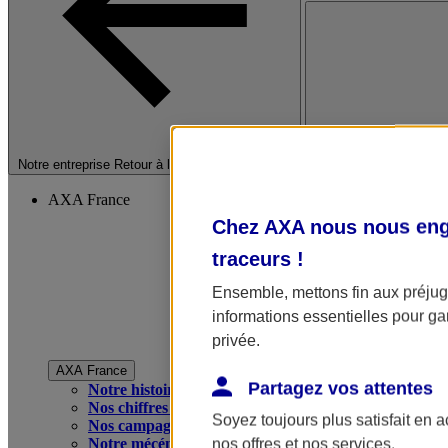
Fermer le menu princip
Notre entreprise
Retour à la section précédente
AXA France
Chez AXA nous nous enga
traceurs
!
Ensemble, mettons fin aux préjugé
informations essentielles pour gar
privée.
AXA France
Partagez vos attentes
Notre histoire
Nos chiffres clés
Soyez toujours plus satisfait en 
Nos campagnes publicitaires
Notre mécénat
nos offres et nos services.