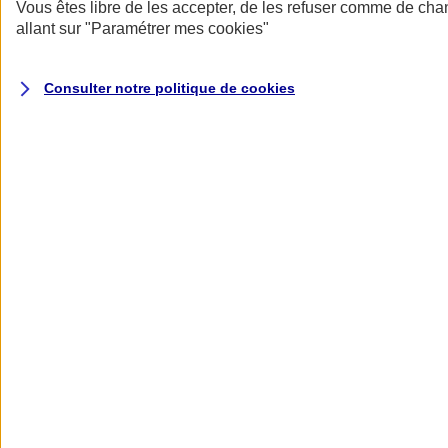
Donner toute leur place aux territoires
Vous êtes libre de les accepter, de les refuser comme de cha
Porter l'élan du rugby féminin
allant sur
"Paramétrer mes
cookies
"
Consulter notre politique de
cookies
Nos actualités
Retour à la section précédente
Fermer le menu principal