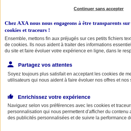
Continuer sans accepter
Chez AXA nous nous engageons à être transparents sur 
cookies et traceurs
!
Ensemble, mettons fin aux préjugés sur ces petits fichiers te
de
cookies
. Ils nous aident à traiter des informations essentie
du site et faire évoluer votre expérience en ligne, dans le resp
A vos côtés
Retour à la section précédente
Partagez vos attentes
Fermer le menu principal
Soyez toujours plus satisfait en acceptant les
cookies
de mes
utilisateurs qui nous aident à faire évoluer nos offres et nos 
Enrichissez votre expérience
Naviguez selon vos préférences avec les
cookies et traceur
personnalisation qui nous permettent d'afficher du contenu a
des publicités personnalisées et de suivre la performance
Préserver la nature et le climat
Faire avancer la solidarité et l'inclusion