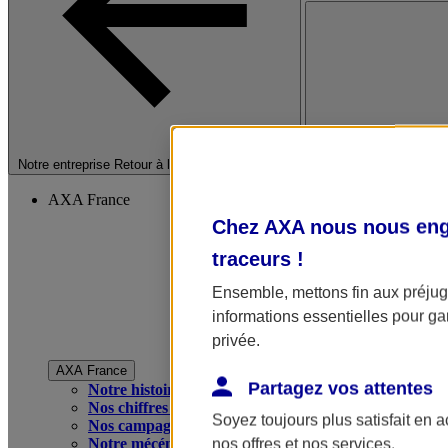
Fermer le menu princip
Notre entreprise
Retour à la section précédente
AXA France
Chez AXA nous nous enga
traceurs
!
Ensemble, mettons fin aux préjugé
informations essentielles pour gar
privée.
AXA France
Partagez vos attentes
Notre histoire
Nos chiffres clés
Soyez toujours plus satisfait en 
Nos campagnes publicitaires
Notre mécénat
nos offres et nos services.