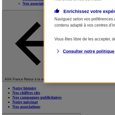
Nos associations
Enrichissez votre expé
Naviguez selon vos préférences 
contenu adapté à vos centres d'i
Vous êtes libre de les accepter, 
Consulter notre politiqu
Fermer le menu principal
AXA France
Retour à la section précédente
Notre histoire
Nos chiffres clés
Nos campagnes publicitaires
Notre mécénat
Nos associations