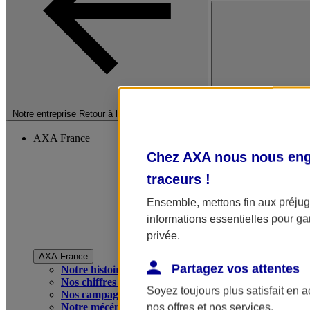
Fermer le menu princip
Notre entreprise
Retour à la section précédente
AXA France
Chez AXA nous nous enga
traceurs
!
Ensemble, mettons fin aux préjugé
informations essentielles pour gar
privée.
AXA France
Partagez vos attentes
Notre histoire
Nos chiffres clés
Soyez toujours plus satisfait en 
Nos campagnes publicitaires
Notre mécénat
nos offres et nos services.