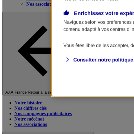
Nos associations
Enrichissez votre expé
Naviguez selon vos préférences 
contenu adapté à vos centres d'i
Vous êtes libre de les accepter, 
Consulter notre politiqu
Fermer le menu principal
AXA France
Retour à la section précédente
Notre histoire
Nos chiffres clés
Nos campagnes publicitaires
Notre mécénat
Nos associations