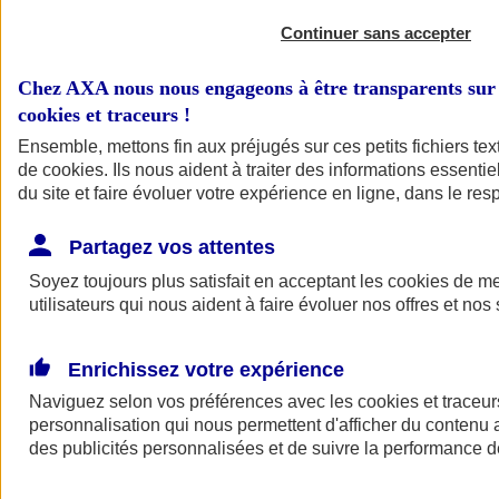
Continuer sans accepter
Chez AXA nous nous engageons à être transparents sur 
cookies et traceurs
!
Ensemble, mettons fin aux préjugés sur ces petits fichiers te
de
cookies
. Ils nous aident à traiter des informations essentie
du site et faire évoluer votre expérience en ligne, dans le resp
A vos côtés
Retour à la section précédente
Partagez vos attentes
Fermer le menu principal
Soyez toujours plus satisfait en acceptant les
cookies
de mes
utilisateurs qui nous aident à faire évoluer nos offres et nos 
Enrichissez votre expérience
Naviguez selon vos préférences avec les
cookies et traceur
personnalisation qui nous permettent d'afficher du contenu a
des publicités personnalisées et de suivre la performance
Préserver la nature et le climat
Faire avancer la solidarité et l'inclusion