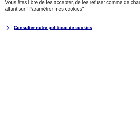
Donner toute leur place aux territoires
Vous êtes libre de les accepter, de les refuser comme de cha
Porter l'élan du rugby féminin
allant sur
"Paramétrer mes
cookies
"
Consulter notre politique de
cookies
Nos actualités
Retour à la section précédente
Fermer le menu principal