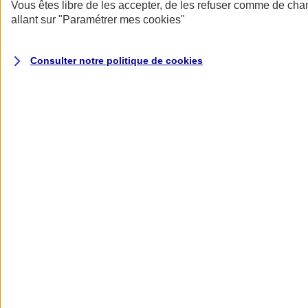
Donner toute leur place aux territoires
Vous êtes libre de les accepter, de les refuser comme de cha
Porter l'élan du rugby féminin
allant sur
"Paramétrer mes
cookies
"
Consulter notre politique de
cookies
Nos actualités
Retour à la section précédente
Fermer le menu principal