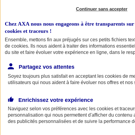
Continuer sans accepter
Chez AXA nous nous engageons à être transparents sur 
cookies et traceurs
!
Ensemble, mettons fin aux préjugés sur ces petits fichiers te
de
cookies
. Ils nous aident à traiter des informations essentie
du site et faire évoluer votre expérience en ligne, dans le resp
A vos côtés
Retour à la section précédente
Partagez vos attentes
Fermer le menu principal
Soyez toujours plus satisfait en acceptant les
cookies
de mes
utilisateurs qui nous aident à faire évoluer nos offres et nos 
Enrichissez votre expérience
Naviguez selon vos préférences avec les
cookies et traceur
personnalisation qui nous permettent d'afficher du contenu a
des publicités personnalisées et de suivre la performance
Préserver la nature et le climat
Faire avancer la solidarité et l'inclusion