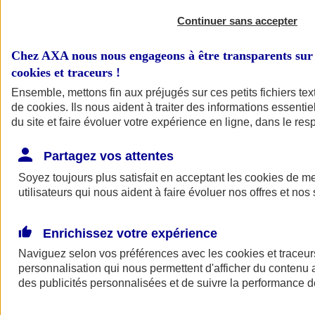
Continuer sans accepter
Chez AXA nous nous engageons à être transparents sur 
cookies et traceurs
!
Ensemble, mettons fin aux préjugés sur ces petits fichiers te
de
cookies
. Ils nous aident à traiter des informations essentie
du site et faire évoluer votre expérience en ligne, dans le resp
A vos côtés
Retour à la section précédente
Partagez vos attentes
Fermer le menu principal
Soyez toujours plus satisfait en acceptant les
cookies
de mes
utilisateurs qui nous aident à faire évoluer nos offres et nos 
Enrichissez votre expérience
Naviguez selon vos préférences avec les
cookies et traceur
personnalisation qui nous permettent d'afficher du contenu a
des publicités personnalisées et de suivre la performance
Préserver la nature et le climat
Faire avancer la solidarité et l'inclusion