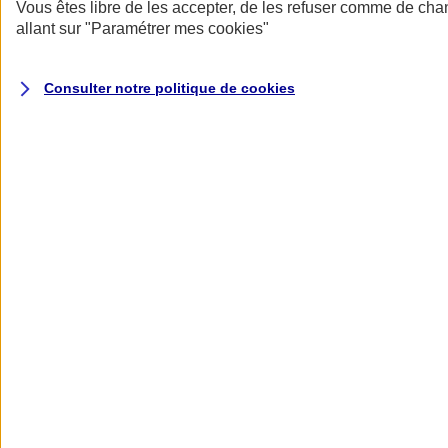
Donner toute leur place aux territoires
Vous êtes libre de les accepter, de les refuser comme de cha
Porter l'élan du rugby féminin
allant sur
"Paramétrer mes
cookies
"
Consulter notre politique de
cookies
Nos actualités
Retour à la section précédente
Fermer le menu principal