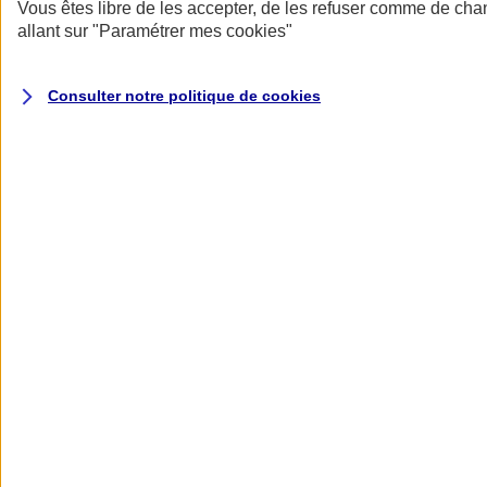
Donner toute leur place aux territoires
Vous êtes libre de les accepter, de les refuser comme de cha
Porter l'élan du rugby féminin
allant sur
"Paramétrer mes
cookies
"
Consulter notre politique de
cookies
Nos actualités
Retour à la section précédente
Fermer le menu principal