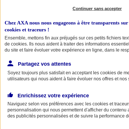
Continuer sans accepter
Chez AXA nous nous engageons à être transparents sur 
cookies et traceurs
!
Ensemble, mettons fin aux préjugés sur ces petits fichiers te
de
cookies
. Ils nous aident à traiter des informations essentie
du site et faire évoluer votre expérience en ligne, dans le resp
A vos côtés
Retour à la section précédente
Partagez vos attentes
Fermer le menu principal
Soyez toujours plus satisfait en acceptant les
cookies
de mes
utilisateurs qui nous aident à faire évoluer nos offres et nos 
Enrichissez votre expérience
Naviguez selon vos préférences avec les
cookies et traceur
personnalisation qui nous permettent d'afficher du contenu a
des publicités personnalisées et de suivre la performance
Préserver la nature et le climat
Faire avancer la solidarité et l'inclusion