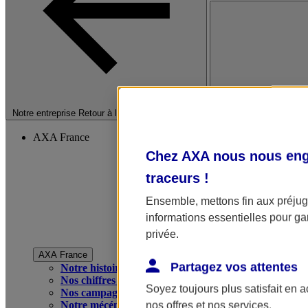
Fermer le menu princip
Notre entreprise
Retour à la section précédente
AXA France
Chez AXA nous nous enga
traceurs
!
Ensemble, mettons fin aux préjugé
informations essentielles pour gar
privée.
AXA France
Partagez vos attentes
Notre histoire
Nos chiffres clés
Soyez toujours plus satisfait en 
Nos campagnes publicitaires
Notre mécénat
nos offres et nos services.