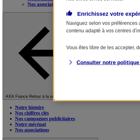
Nos associations
Enrichissez votre expé
Naviguez selon vos préférences 
contenu adapté à vos centres d'i
Vous êtes libre de les accepter, 
Consulter notre politiqu
Fermer le menu principal
AXA France
Retour à la section précédente
Notre histoire
Nos chiffres clés
Nos campagnes publicitaires
Notre mécénat
Nos associations