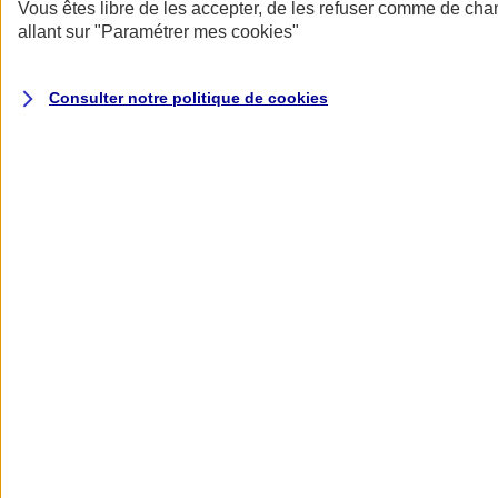
Donner toute leur place aux territoires
Vous êtes libre de les accepter, de les refuser comme de cha
Porter l'élan du rugby féminin
allant sur
"Paramétrer mes
cookies
"
Consulter notre politique de
cookies
Nos actualités
Retour à la section précédente
Fermer le menu principal