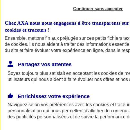
Continuer sans accepter
Chez AXA nous nous engageons à être transparents sur 
cookies et traceurs
!
Ensemble, mettons fin aux préjugés sur ces petits fichiers te
de
cookies
. Ils nous aident à traiter des informations essentie
du site et faire évoluer votre expérience en ligne, dans le resp
A vos côtés
Retour à la section précédente
Partagez vos attentes
Fermer le menu principal
Soyez toujours plus satisfait en acceptant les
cookies
de mes
utilisateurs qui nous aident à faire évoluer nos offres et nos 
Enrichissez votre expérience
Naviguez selon vos préférences avec les
cookies et traceur
personnalisation qui nous permettent d'afficher du contenu a
des publicités personnalisées et de suivre la performance
Préserver la nature et le climat
Faire avancer la solidarité et l'inclusion