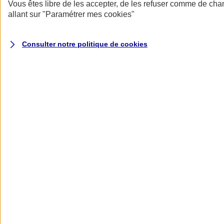
Donner toute leur place aux territoires
Vous êtes libre de les accepter, de les refuser comme de cha
Porter l'élan du rugby féminin
allant sur
"Paramétrer mes
cookies
"
Consulter notre politique de
cookies
Nos actualités
Retour à la section précédente
Fermer le menu principal