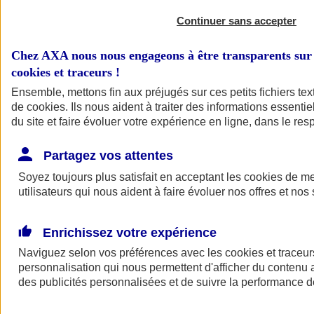
Continuer sans accepter
Chez AXA nous nous engageons à être transparents sur 
cookies et traceurs
!
Ensemble, mettons fin aux préjugés sur ces petits fichiers te
de
cookies
. Ils nous aident à traiter des informations essentie
du site et faire évoluer votre expérience en ligne, dans le resp
A vos côtés
Retour à la section précédente
Partagez vos attentes
Fermer le menu principal
Soyez toujours plus satisfait en acceptant les
cookies
de mes
utilisateurs qui nous aident à faire évoluer nos offres et nos 
Enrichissez votre expérience
Naviguez selon vos préférences avec les
cookies et traceur
personnalisation qui nous permettent d'afficher du contenu a
des publicités personnalisées et de suivre la performance
Préserver la nature et le climat
Faire avancer la solidarité et l'inclusion