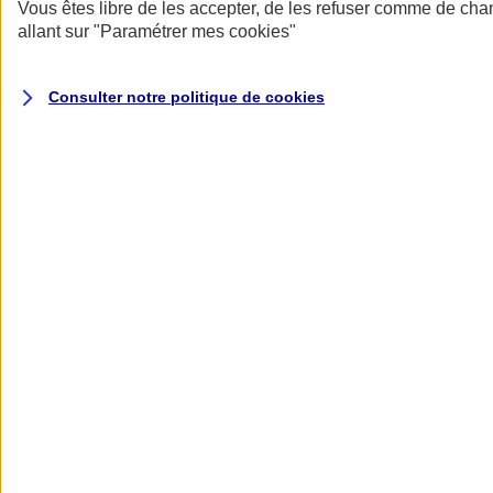
Donner toute leur place aux territoires
Vous êtes libre de les accepter, de les refuser comme de cha
Porter l'élan du rugby féminin
allant sur
"Paramétrer mes
cookies
"
Consulter notre politique de
cookies
Nos actualités
Retour à la section précédente
Fermer le menu principal