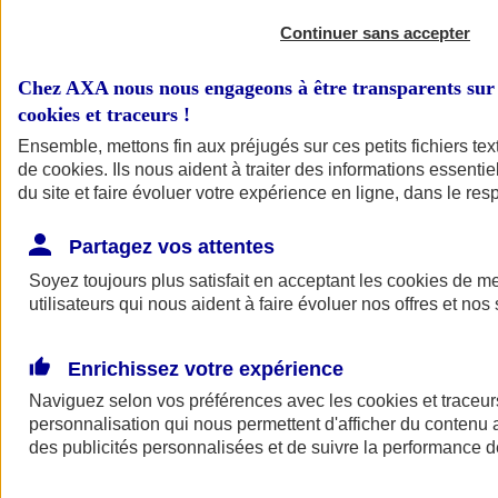
Continuer sans accepter
Chez AXA nous nous engageons à être transparents sur 
cookies et traceurs
!
Ensemble, mettons fin aux préjugés sur ces petits fichiers te
de
cookies
. Ils nous aident à traiter des informations essentie
du site et faire évoluer votre expérience en ligne, dans le resp
A vos côtés
Retour à la section précédente
Partagez vos attentes
Fermer le menu principal
Soyez toujours plus satisfait en acceptant les
cookies
de mes
utilisateurs qui nous aident à faire évoluer nos offres et nos 
Enrichissez votre expérience
Naviguez selon vos préférences avec les
cookies et traceur
personnalisation qui nous permettent d'afficher du contenu a
des publicités personnalisées et de suivre la performance
Préserver la nature et le climat
Faire avancer la solidarité et l'inclusion