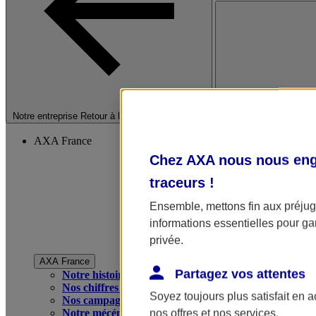
Fermer le menu princip
Notre entreprise
Retour à la section précédente
AXA France
Chez AXA nous nous enga
traceurs
!
Ensemble, mettons fin aux préjugé
informations essentielles pour gar
privée.
AXA France
Partagez vos attentes
Notre histoire
Nos chiffres clés
Soyez toujours plus satisfait en 
Nos campagnes publicitaires
Notre mécénat
nos offres et nos services.