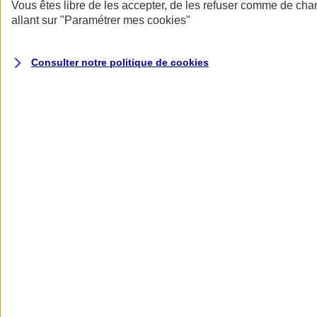
Donner toute leur place aux territoires
Vous êtes libre de les accepter, de les refuser comme de cha
Porter l'élan du rugby féminin
allant sur
"Paramétrer mes
cookies
"
Consulter notre politique de
cookies
Nos actualités
Retour à la section précédente
Fermer le menu principal