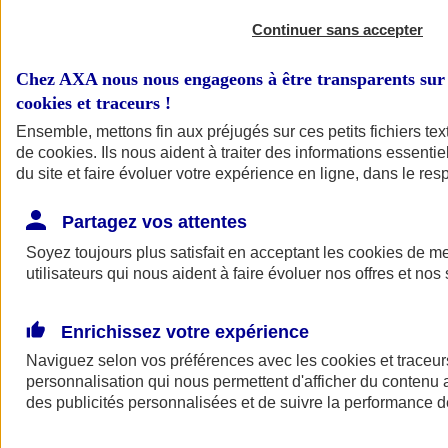
Continuer sans accepter
Chez AXA nous nous engageons à être transparents sur 
cookies et traceurs
!
Ensemble, mettons fin aux préjugés sur ces petits fichiers te
de
cookies
. Ils nous aident à traiter des informations essentie
du site et faire évoluer votre expérience en ligne, dans le resp
A vos côtés
Retour à la section précédente
Partagez vos attentes
Fermer le menu principal
Soyez toujours plus satisfait en acceptant les
cookies
de mes
utilisateurs qui nous aident à faire évoluer nos offres et nos 
Enrichissez votre expérience
Naviguez selon vos préférences avec les
cookies et traceur
personnalisation qui nous permettent d'afficher du contenu a
des publicités personnalisées et de suivre la performance
Préserver la nature et le climat
Faire avancer la solidarité et l'inclusion