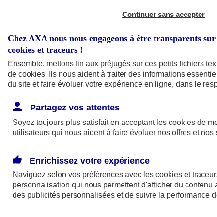
Continuer sans accepter
Chez AXA nous nous engageons à être transparents sur 
cookies et traceurs
!
Ensemble, mettons fin aux préjugés sur ces petits fichiers te
de
cookies
. Ils nous aident à traiter des informations essentie
du site et faire évoluer votre expérience en ligne, dans le resp
A vos côtés
Retour à la section précédente
Partagez vos attentes
Fermer le menu principal
Soyez toujours plus satisfait en acceptant les
cookies
de mes
utilisateurs qui nous aident à faire évoluer nos offres et nos 
Enrichissez votre expérience
Naviguez selon vos préférences avec les
cookies et traceur
personnalisation qui nous permettent d'afficher du contenu a
des publicités personnalisées et de suivre la performance
Préserver la nature et le climat
Faire avancer la solidarité et l'inclusion