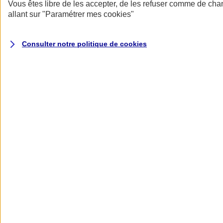
Donner toute leur place aux territoires
Vous êtes libre de les accepter, de les refuser comme de cha
Porter l'élan du rugby féminin
allant sur
"Paramétrer mes
cookies
"
Consulter notre politique de
cookies
Nos actualités
Retour à la section précédente
Fermer le menu principal