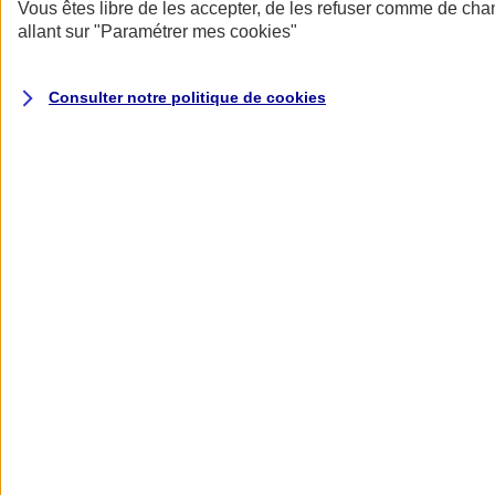
Donner toute leur place aux territoires
Vous êtes libre de les accepter, de les refuser comme de cha
Porter l'élan du rugby féminin
allant sur
"Paramétrer mes
cookies
"
Consulter notre politique de
cookies
Nos actualités
Retour à la section précédente
Fermer le menu principal