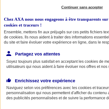
Continuer sans accepter
Chez AXA nous nous engageons à être transparents sur 
cookies et traceurs
!
Ensemble, mettons fin aux préjugés sur ces petits fichiers te
de
cookies
. Ils nous aident à traiter des informations essentie
du site et faire évoluer votre expérience en ligne, dans le resp
A vos côtés
Retour à la section précédente
Partagez vos attentes
Fermer le menu principal
Soyez toujours plus satisfait en acceptant les
cookies
de mes
utilisateurs qui nous aident à faire évoluer nos offres et nos 
Enrichissez votre expérience
Naviguez selon vos préférences avec les
cookies et traceur
personnalisation qui nous permettent d'afficher du contenu a
des publicités personnalisées et de suivre la performance
Préserver la nature et le climat
Faire avancer la solidarité et l'inclusion