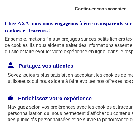
Continuer sans accepter
Chez AXA nous nous engageons à être transparents sur 
cookies et traceurs
!
Ensemble, mettons fin aux préjugés sur ces petits fichiers te
de
cookies
. Ils nous aident à traiter des informations essentie
du site et faire évoluer votre expérience en ligne, dans le resp
A vos côtés
Retour à la section précédente
Partagez vos attentes
Fermer le menu principal
Soyez toujours plus satisfait en acceptant les
cookies
de mes
utilisateurs qui nous aident à faire évoluer nos offres et nos 
Enrichissez votre expérience
Naviguez selon vos préférences avec les
cookies et traceur
personnalisation qui nous permettent d'afficher du contenu a
des publicités personnalisées et de suivre la performance
Préserver la nature et le climat
Faire avancer la solidarité et l'inclusion