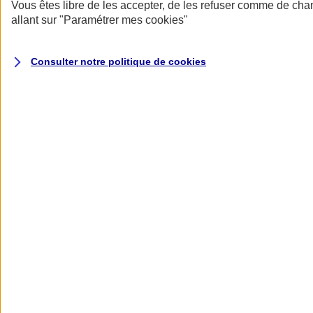
Donner toute leur place aux territoires
Vous êtes libre de les accepter, de les refuser comme de cha
Porter l'élan du rugby féminin
allant sur
"Paramétrer mes
cookies
"
Consulter notre politique de
cookies
Nos actualités
Retour à la section précédente
Fermer le menu principal