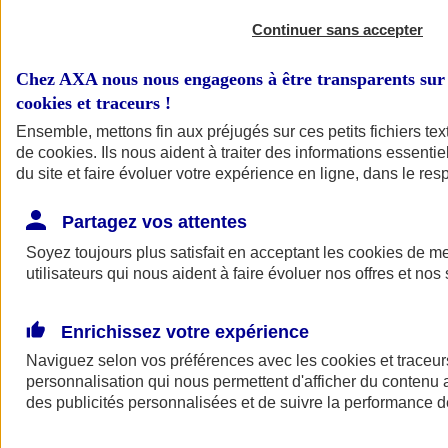
Continuer sans accepter
Chez AXA nous nous engageons à être transparents sur 
cookies et traceurs
!
Ensemble, mettons fin aux préjugés sur ces petits fichiers te
de
cookies
. Ils nous aident à traiter des informations essentie
du site et faire évoluer votre expérience en ligne, dans le resp
A vos côtés
Retour à la section précédente
Partagez vos attentes
Fermer le menu principal
Soyez toujours plus satisfait en acceptant les
cookies
de mes
utilisateurs qui nous aident à faire évoluer nos offres et nos 
Enrichissez votre expérience
Naviguez selon vos préférences avec les
cookies et traceur
personnalisation qui nous permettent d'afficher du contenu a
des publicités personnalisées et de suivre la performance
Préserver la nature et le climat
Faire avancer la solidarité et l'inclusion