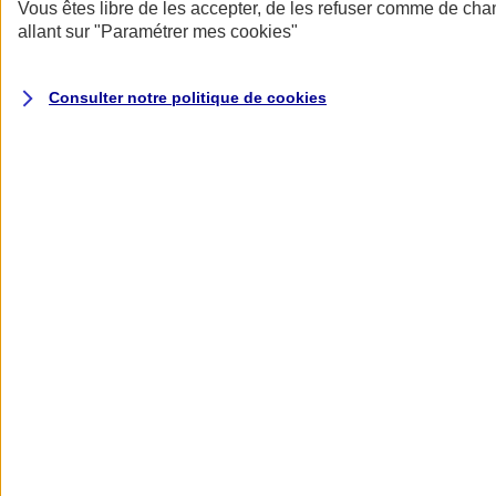
Donner toute leur place aux territoires
Vous êtes libre de les accepter, de les refuser comme de cha
Porter l'élan du rugby féminin
allant sur
"Paramétrer mes
cookies
"
Consulter notre politique de
cookies
Nos actualités
Retour à la section précédente
Fermer le menu principal