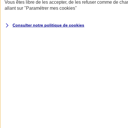
Donner toute leur place aux territoires
Vous êtes libre de les accepter, de les refuser comme de cha
Porter l'élan du rugby féminin
allant sur
"Paramétrer mes
cookies
"
Consulter notre politique de
cookies
Nos actualités
Retour à la section précédente
Fermer le menu principal