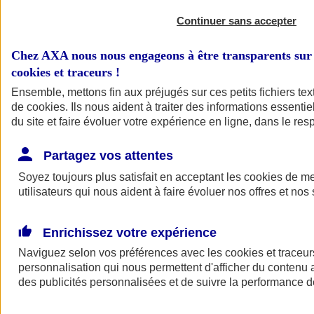
Continuer sans accepter
Chez AXA nous nous engageons à être transparents sur 
cookies et traceurs
!
Ensemble, mettons fin aux préjugés sur ces petits fichiers te
de
cookies
. Ils nous aident à traiter des informations essentie
du site et faire évoluer votre expérience en ligne, dans le resp
A vos côtés
Retour à la section précédente
Partagez vos attentes
Fermer le menu principal
Soyez toujours plus satisfait en acceptant les
cookies
de mes
utilisateurs qui nous aident à faire évoluer nos offres et nos 
Enrichissez votre expérience
Naviguez selon vos préférences avec les
cookies et traceur
personnalisation qui nous permettent d'afficher du contenu a
des publicités personnalisées et de suivre la performance
Préserver la nature et le climat
Faire avancer la solidarité et l'inclusion