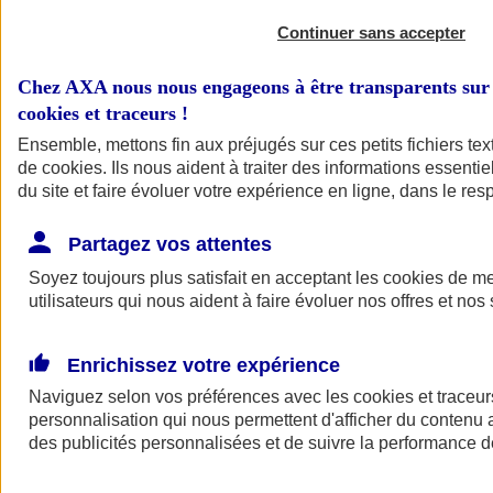
Continuer sans accepter
Chez AXA nous nous engageons à être transparents sur 
cookies et traceurs
!
Ensemble, mettons fin aux préjugés sur ces petits fichiers te
de
cookies
. Ils nous aident à traiter des informations essentie
du site et faire évoluer votre expérience en ligne, dans le resp
A vos côtés
Retour à la section précédente
Partagez vos attentes
Fermer le menu principal
Soyez toujours plus satisfait en acceptant les
cookies
de mes
utilisateurs qui nous aident à faire évoluer nos offres et nos 
Enrichissez votre expérience
Naviguez selon vos préférences avec les
cookies et traceur
personnalisation qui nous permettent d'afficher du contenu a
des publicités personnalisées et de suivre la performance
Préserver la nature et le climat
Faire avancer la solidarité et l'inclusion