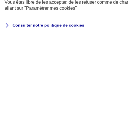
Donner toute leur place aux territoires
Vous êtes libre de les accepter, de les refuser comme de cha
Porter l'élan du rugby féminin
allant sur
"Paramétrer mes
cookies
"
Consulter notre politique de
cookies
Nos actualités
Retour à la section précédente
Fermer le menu principal